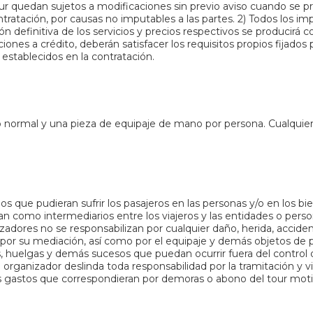
our quedan sujetos a modificaciones sin previo aviso cuando se pr
ratación, por causas no imputables a las partes. 2) Todos los im
n definitiva de los servicios y precios respectivos se producirá c
ones a crédito, deberán satisfacer los requisitos propios fijados
establecidos en la contratación.
 normal y una pieza de equipaje de mano por persona. Cualquie
os que pudieran sufrir los pasajeros en las personas y/o en los bi
 como intermediarios entre los viajeros y las entidades o personas
anizadores no se responsabilizan por cualquier daño, herida, acciden
e por su mediación, así como por el equipaje y demás objetos de 
, huelgas y demás sucesos que puedan ocurrir fuera del control de
 organizador deslinda toda responsabilidad por la tramitación y 
los gastos que correspondieran por demoras o abono del tour mot