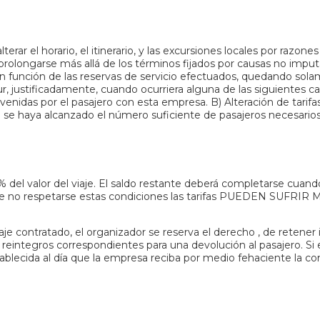
erar el horario, el itinerario, y las excursiones locales por razone
ue prolongarse más allá de los términos fijados por causas no impu
o en función de las reservas de servicio efectuados, quedando sol
tour, justificadamente, cuando ocurriera alguna de las siguiente
venidas por el pasajero con esta empresa. B) Alteración de tarifa
e haya alcanzado el número suficiente de pasajeros necesarios p
el valor del viaje. El saldo restante deberá completarse cuando n
, de no respetarse estas condiciones las tarifas PUEDEN S
e contratado, el organizador se reserva el derecho , de retener 
 reintegros correspondientes para una devolución al pasajero. S
ablecida al día que la empresa reciba por medio fehaciente la