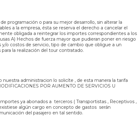
s de programación o para su mejor desarrollo, sin alterar la
tables a la empresa, ésta se reserva el derecho a cancelar el
amente obligada a reintegrar los importes correspondientes a los
s causas A) Hechos de fuerza mayor que pudieran poner en riesgo
s y/o costos de servicio, tipo de cambio que obligue a un
ara la realización del tour contratado.
uestra administracion lo solicíte , de esta manera la tarifa
UFRIR MODIFICACIONES POR AUMENTO DE SERVICIOS U
importes ya abonados a terceros ( Transportistas , Receptivos ,
i existiese algún cargo en concepto de gastos serán
 comunicación del pasajero en tal sentido.