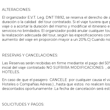
ALTERACIONES:
El organizador E.V.T. Leg. DNT 11892, se reserva el derecho de alt
duración o la calidad del tour contratado. Si el viaje tuviera q
viaje o a acortar la duración del mismo y modificar el itinerari
servicios no brindados. El organizador podrá anular cualquier 
la realización adecuada del tour, según las especificaciones con
aumento del viaje en proporción mayor a un 20%.C) Cuando no s
RESERVAS Y CANCELACIONES:
Las Reservas serán recibidas en firme mediante el pago del 50% d
inicial del viaje contratado NO SUFRIRA MODIFICACIONES 
HOTELES.
En caso de que el pasajero CANCELE por cualquier causa el viaj
Hoteles o Compañías Aéreas ) , hasta que estos no realicen los
descontados oportunamente .La fecha de cancelación será est
SOLICITUDES Y PAGOS: