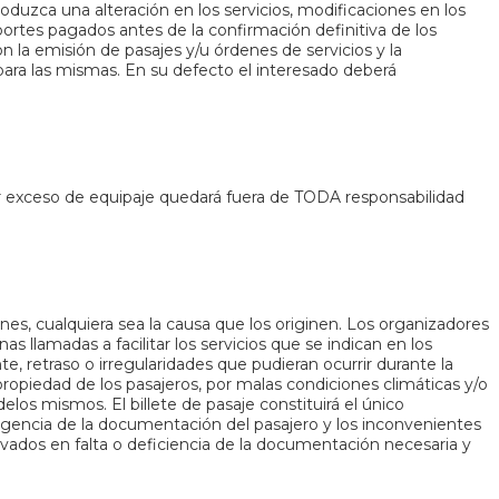
oduzca una alteración en los servicios, modificaciones en los
portes pagados antes de la confirmación definitiva de los
on la emisión de pasajes y/u órdenes de servicios y la
 para las mismas. En su defecto el interesado deberá
r exceso de equipaje quedará fuera de TODA responsabilidad
enes, cualquiera sea la causa que los originen. Los organizadores
 llamadas a facilitar los servicios que se indican en los
te, retraso o irregularidades que pudieran ocurrir durante la
propiedad de los pasajeros, por malas condiciones climáticas y/o
los mismos. El billete de pasaje constituirá el único
vigencia de la documentación del pasajero y los inconvenientes
ivados en falta o deficiencia de la documentación necesaria y